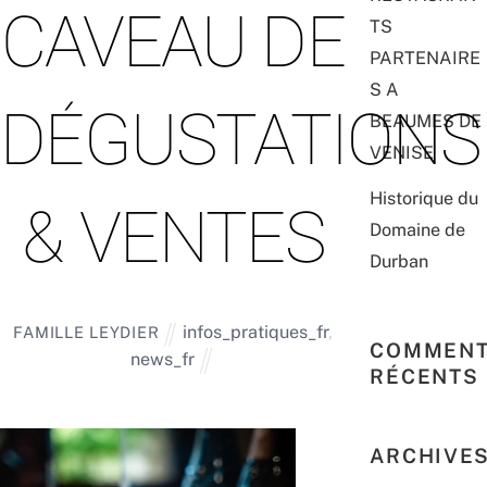
CAVEAU DE
TS
PARTENAIRE
S A
DÉGUSTATIONS
BEAUMES DE
VENISE
Historique du
& VENTES
Domaine de
Durban
infos_pratiques_fr
,
FAMILLE LEYDIER
COMMENT
news_fr
RÉCENTS
ARCHIVE