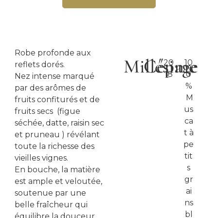
Robe profonde aux
Millésime
Cépage
20
10
reflets dorés.
18
0
Nez intense marqué
%
par des arômes de
M
fruits confiturés et de
us
fruits secs (figue
ca
séchée, datte, raisin sec
t à
et pruneau ) révélant
pe
toute la richesse des
tit
vieilles vignes.
s
En bouche, la matière
gr
est ample et veloutée,
ai
soutenue par une
ns
belle fraîcheur qui
bl
équilibre la douceur