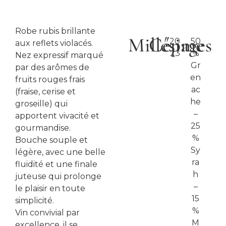
Robe rubis brillante
Millésime
Cépages
20
50
aux reflets violacés.
23
%
Nez expressif marqué
Gr
par des arômes de
en
fruits rouges frais
ac
(fraise, cerise et
he
groseille) qui
–
apportent vivacité et
25
gourmandise.
%
Bouche souple et
Sy
légère, avec une belle
ra
fluidité et une finale
h
juteuse qui prolonge
–
le plaisir en toute
15
simplicité.
%
Vin convivial par
M
excellence, il se