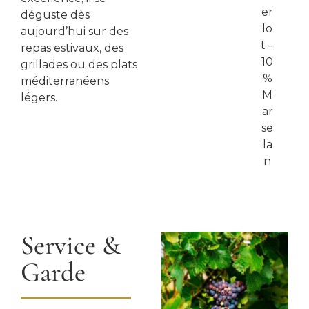
er
déguste dès
lo
aujourd’hui sur des
t –
repas estivaux, des
10
grillades ou des plats
%
méditerranéens
M
légers.
ar
se
la
n
Service &
Garde