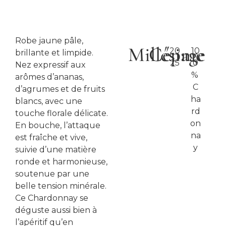
Robe jaune pâle,
Millésime
Cépage
20
10
brillante et limpide.
25
0
Nez expressif aux
%
arômes d’ananas,
C
d’agrumes et de fruits
ha
blancs, avec une
rd
touche florale délicate.
on
En bouche, l’attaque
na
est fraîche et vive,
y
suivie d’une matière
ronde et harmonieuse,
soutenue par une
belle tension minérale.
Ce Chardonnay se
déguste aussi bien à
l’apéritif qu’en